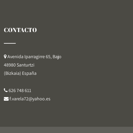
CONTACTO
Avenida Iparragirre 65, Bajo
48980 Santurtzi
(Bizkaia) España
626 748 611
f.varela72@yahoo.es