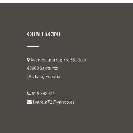
CONTACTO
Avenida Iparragirre 65, Bajo
48980 Santurtzi
(Bizkaia) España
626 748 611
f.varela72@yahoo.es