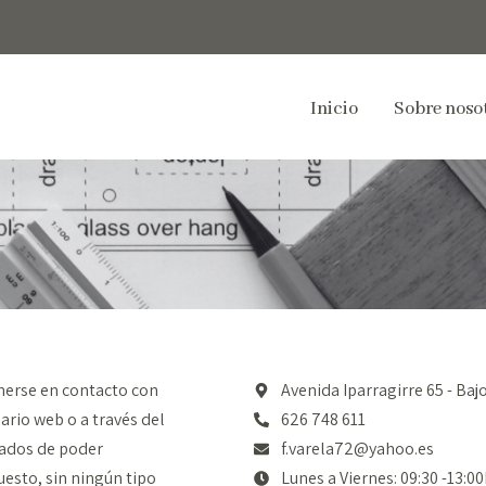
Inicio
Sobre noso
nerse en contacto con
Avenida Iparragirre 65 - Baj
ario web o a través del
626 748 611
tados de poder
f.varela72@yahoo.es
uesto, sin ningún tipo
Lunes a Viernes: 09:30 -13:00h