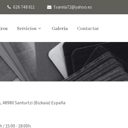
626 748 611
f.varela72@yahoo.es
tros
Servicios
Galería
Contactar
o, 48980 Santurtzi (Bizkaia) España
 / 15:00 - 18:00h.