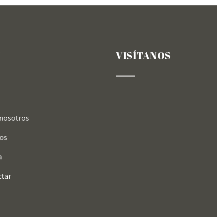
VISÍTANOS
nosotros
ios
a
ctar