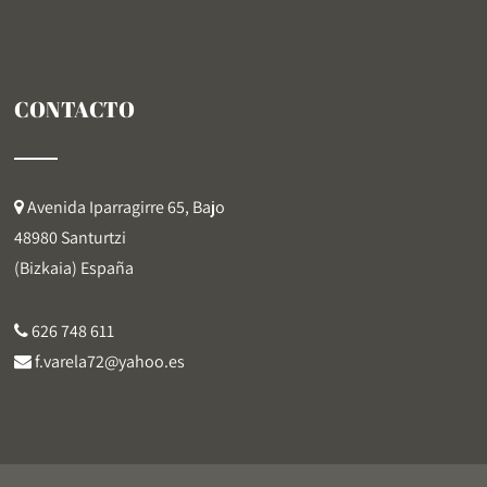
CONTACTO
Avenida Iparragirre 65, Bajo
48980 Santurtzi
(Bizkaia) España
626 748 611
f.varela72@yahoo.es