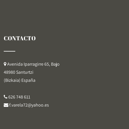
CONTACTO
Avenida Iparragirre 65, Bajo
48980 Santurtzi
(Bizkaia) España
626 748 611
f.varela72@yahoo.es